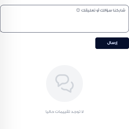
الطعم:
ناعم وخفيف بنكهة عطرية
السعر:
شامل ضريبة القيمة المضافة
الضمان:
ضمان ذهبي على جودة المنتج
فوائد عسل الحمضيات الطبيعي
إرسال
يتميز
عسل زهور البرتقال
بفوائد غذائية متعددة، من أبرزها:
مصدر طبيعي لفيتامين C
دعم المناعة والصحة العامة
يساعد على زيادة النشاط والحيوية
نكهة خفيفة مناسبة للكبار والأطفال
سهل الهضم ومناسب للاستخدام اليومي
مثالي للتحلية الطبيعية للمشروبات
طريقة الاستخدام
لا توجد تقييمات حاليا
ملعقة واحدة يوميًا على الريق
يمكن إضافته إلى الشاي أو الماء الدافئ