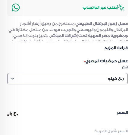
أطلب عبر الواتساب
عسل زهور البرتقال الطبيعي
مستخرج من رحيق أزهار أشجار
البرتقال والليمون واليوسفي والجريب فروت، من مناحل مختارة في
جمهورية مصر العربية تحت إشرافنا المباشر
. يتميز بلونه الذهبي
الفاتح، ونكهته الخفيفة العطرية التي تجعله من أكثر أنواع العسل
إقبالًا.
قراءة المزيد
عسل الحمضيات معروف بغناه الطبيعي بالفيتامينات، خاصة
فيتامين C
، ويُعد خيارًا مثاليًا لدعم النشاط اليومي والمناعة
عسل حمضيات المصري
*
بطريقة طبيعية.
اختر
مواصفات عسل زهور البرتقال
النوع:
عسل طبيعي
التصنيف:
عسل زهور / عسل الحمضيات
المصدر:
أزهار أشجار الحمضيات (برتقال – ليمون –
السعر
٤٠
يوسفي – جريب فروت)
المنشأ:
جمهورية مصر العربية (تحت إشراف خاص)
السعر شامل الضريبة
اللون:
ذهبي فاتح