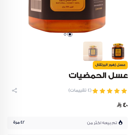
عسل زهور البرتقال
عسل الحمضيات
(٤ تقييمات)
٤٠
42
مرة
تم بيعه اكثر من