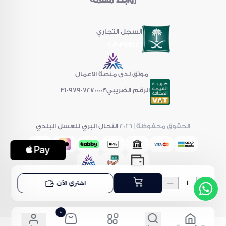
هل طعمه قوي؟
لا، يتميز بطعم خفيف ونكهة عطرية محببة.
السجل التجاري
4030377446
موثق لدى منصة الاعمال
الرقم الضريبي
310979072700003
الحقوق محفوظة | 2026
النحال البري للعسل البلدي
اشتري الآن
٠