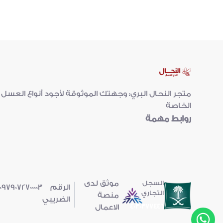
متجر النحال البري: وجهتك الموثوقة لأجود أنواع الع
الخاصة
روابط مهمة
السجل
موثق لدى
الرقم
0979072700003
التجاري
منصة
الضريبي
4030377446
الاعمال