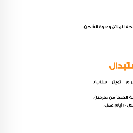
حة للمنتج وعبوة الشحن.
ستبدال
ام – تويتر – سناب).
ة الخطأ من طرفنا).
لال
10 أيام عمل
.