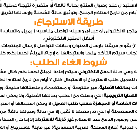
لاستبدال عند وصول المنتج بحالة تالفة أو متضررة نتيجة عملية 
ام من تاريخ استلام المنتج، وتوثيق حالة الشحنة وإرسالها لفريق 
طريقة الاسترجاع
:
لمتجر الالكتروني أو عبر أي وسيلة تواصل مناسبة (ايميل، واتساب،
أسفل المتجر الالكتروني.
2) يقوم فريقنا بإرسال العنوان وبيانات التواصل لإرسال المنتجات.
شروط الغاء الطلب
:
وفي حالة الدفع الالكتروني سيتم إعادة المبلغ لحسابكم خلال عشر
للعميل طلب الاسترجاع أو الاستبدال خلال
7 أيام
من تاريخ استلام الط
ات
بحالتها الأصلية
، غير مفتوحة أو مستخدمة، وملصقاتها سليمة، وبك
هدايا الترويجية
التي وصلت مع الطلب بحالتها الأصلية، ولا يمكن است
ات الخاصة أو المجهزة حسب طلب العميل
لا يمكن استبدالها أو استر
 المستعملة أو التي تم فتحها لا تُقبل إلا في حالة وصولها تالفة من 
ن ورسوم الدفع عند الاستلام
غير قابلة للاسترداد
إلا إذا كان الخطأ 
الدولية (خارج المملكة العربية السعودية) غير قابلة للاسترجاع أو الا