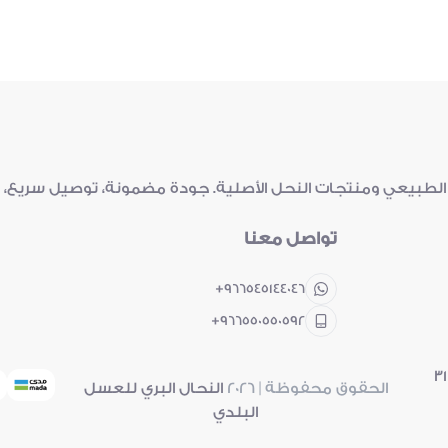
سل الطبيعي ومنتجات النحل الأصلية. جودة مضمونة، توصيل سريع
تواصل معنا
+966545144046
+966550550592
31
الحقوق محفوظة | 2026
النحال البري للعسل
البلدي